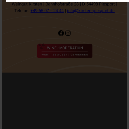
Weingut Kirsten | Bahnhofstraße 28 | D-54498 Piesport |
Telefon:
+49 65 07 – 24 44
|
info@kirsten-piesport.de
Facebook
Instagram