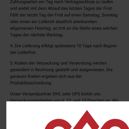
Zahlungsarten am Tag nach Vertragsschluss zu laufen
und endet mit dem Ablauf des letzten Tages der Frist.
Fällt der letzte Tag der Frist auf einen Samstag, Sonntag
oder einen am Lieferort staatlich anerkannten
allgemeinen Feiertag, so tritt an die Stelle eines solchen
Tages der nächste Werktag.
4. Die Lieferung erfolgt spätestens 10 Tage nach Beginn
der Lieferfrist.
5. Kosten der Verpackung und Versendung werden
gesondert in Rechnung gestellt und ausgewiesen. Die
genauen Kosten ergeben sich aus der
Produktbeschreibung.
Unser Versandpartner DHL oder UPS bietet uns
Verpackungseinheiten von 6, 12, und 15 Flaschen an. Wir
bitten Sie, dies bei Ihrer Bestellung zu beachten.
Größere Mengen werden mit Spedition auf Palette
versendet. Soweit nicht anders angegeben, betragen die
Versandkosten pro Paket: