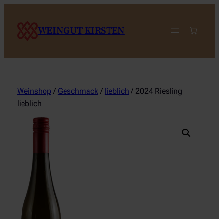
Zum
Inhalt
WEINGUT KIRSTEN
springen
Weinshop
/
Geschmack
/
lieblich
/ 2024 Riesling
lieblich