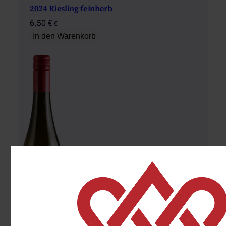
2024 Riesling feinherb
6,50
€
€
In den Warenkorb