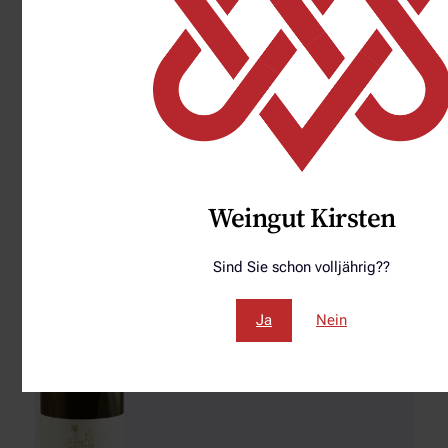
2024 Riesling trocken
6,50
€
€
In den Warenkorb
Weingut Kirsten
Sind Sie schon volljährig??
Ja
Nein