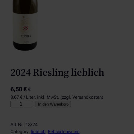
2024 Riesling lieblich
6,50
€
€
8,67 € / Liter, inkl. MwSt. (zzgl. Versandkosten)
2
In den Warenkorb
0
2
4
R
Category:
lieblich
, 
Rebsortenweine