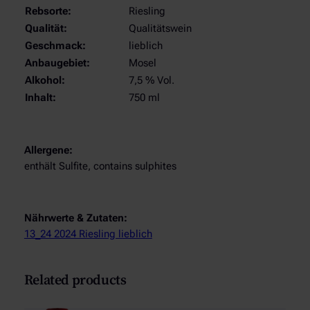
e
Rebsorte:
Riesling
Qualität:
Qualitätswein
Geschmack:
lieblich
Anbaugebiet:
Mosel
Alkohol:
7,5 % Vol.
Inhalt:
750 ml
Allergene:
enthält Sulfite, contains sulphites
Nährwerte & Zutaten:
13_24 2024 Riesling lieblich
Related products