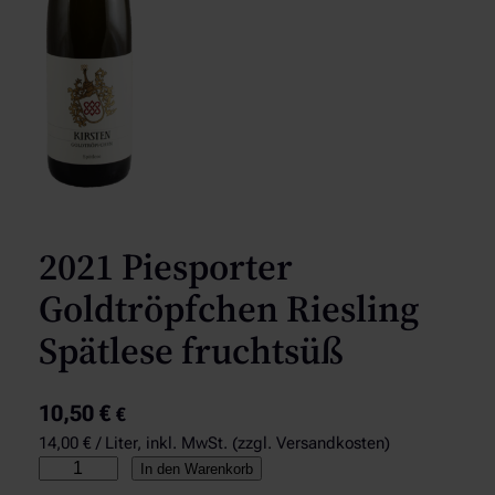
2021 Piesporter
Goldtröpfchen Riesling
Spätlese fruchtsüß
10,50
€
€
14,00 € / Liter, inkl. MwSt. (zzgl. Versandkosten)
2
In den Warenkorb
0