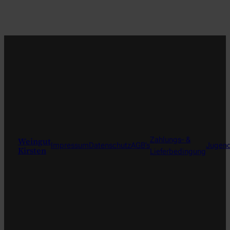
Weingut
Zahlungs- &
Impressum
Datenschutz
AGB’s
Jugend
Kirsten
Lieferbedingung