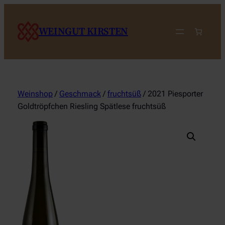
Zum
Inhalt
WEINGUT KIRSTEN
springen
Weinshop
/
Geschmack
/
fruchtsüß
/ 2021 Piesporter
Goldtröpfchen Riesling Spätlese fruchtsüß