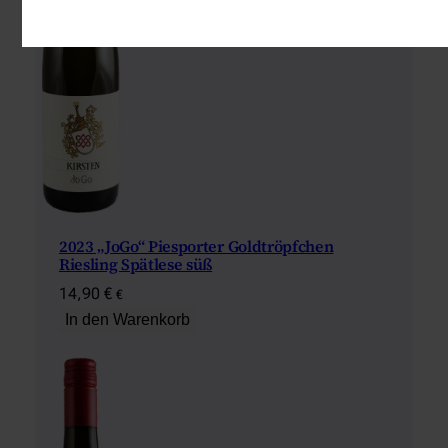
2023 „JoGo“ Piesporter Goldtröpfchen
Riesling Spätlese süß
14,90
€
€
In den Warenkorb