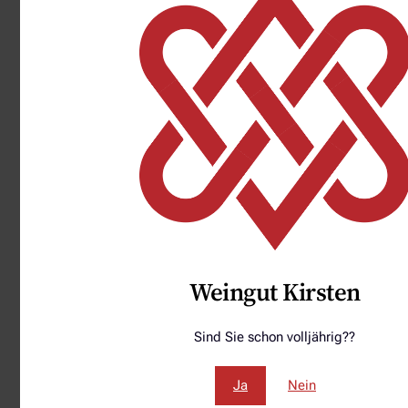
2022 Piesporter Goldtröpfchen Riesling
feinherb
10,90
€
€
In den Warenkorb
Weingut Kirsten
Sind Sie schon volljährig??
Ja
Nein