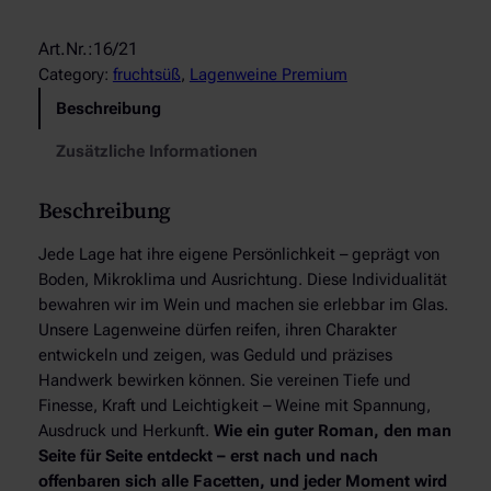
2
1
P
Category:
fruchtsüß
, 
Lagenweine Premium
i
Beschreibung
e
s
Zusätzliche Informationen
p
o
Beschreibung
r
t
Jede Lage hat ihre eigene Persönlichkeit – geprägt von
e
Boden, Mikroklima und Ausrichtung. Diese Individualität
r
bewahren wir im Wein und machen sie erlebbar im Glas.
G
Unsere Lagenweine dürfen reifen, ihren Charakter
o
entwickeln und zeigen, was Geduld und präzises
l
Handwerk bewirken können. Sie vereinen Tiefe und
d
Finesse, Kraft und Leichtigkeit – Weine mit Spannung,
t
Ausdruck und Herkunft.
Wie ein guter Roman, den man
r
Seite für Seite entdeckt – erst nach und nach
ö
offenbaren sich alle Facetten, und jeder Moment wird