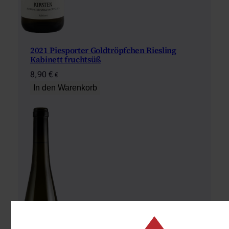
2021 Piesporter Goldtröpfchen Riesling
Kabinett fruchtsüß
8,90
€
€
In den Warenkorb