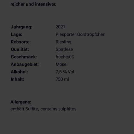
p
reicher und intensiver.
f
c
h
Jahrgang:
2021
e
Lage:
Piesporter Goldtröpfchen
n
Rebsorte:
Riesling
R
Qualität:
Spätlese
i
Geschmack:
fruchtsüß
e
Anbaugebiet:
Mosel
s
Alkohol:
7,5 % Vol.
l
i
Inhalt:
750 ml
n
g
S
Allergene:
p
enthält Sulfite, contains sulphites
ä
t
l
e