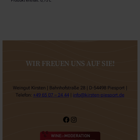
Produkt enthält: 0,75
L
WIR FREUEN UNS AUF SIE!
Weingut Kirsten | Bahnhofstraße 28 | D-54498 Piesport |
Telefon:
+49 65 07 – 24 44
|
info@kirsten-piesport.de
Facebook
Instagram