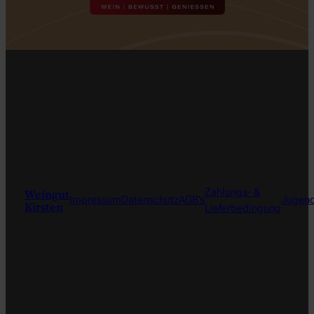
Weingut
Zahlungs- &
Impressum
Datenschutz
AGB’s
Jugend
Kirsten
Lieferbedingung