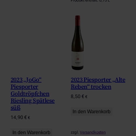
Produkt enthält: 0,75
L
2023 „JoGo“
2023 Piesporter „Alte
Piesporter
Reben“ trocken
Goldtröpfchen
8,50
€
€
Riesling Spätlese
süß
In den Warenkorb
14,90
€
€
In den Warenkorb
zzgl.
Versandkosten