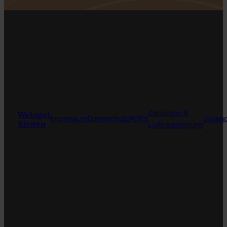
Weingut
Zahlungs- &
Impressum
Datenschutz
AGB’s
Jugend
Kirsten
Lieferbedingung